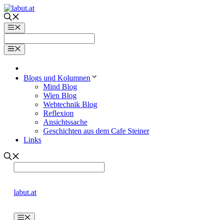
Zum
Inhalt
springen
Menü
Menü
Blogs und Kolumnen
Mind Blog
Wien Blog
Webtechnik Blog
Reflexion
Ansichtssache
Geschichten aus dem Cafe Steiner
Links
labut.at
Menü