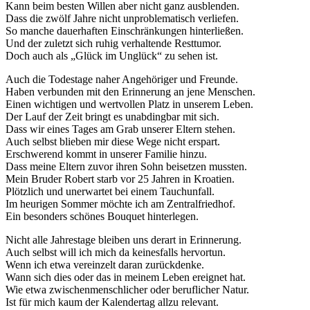
Kann beim besten Willen aber nicht ganz ausblenden.
Dass die zwölf Jahre nicht unproblematisch verliefen.
So manche dauerhaften Einschränkungen hinterließen.
Und der zuletzt sich ruhig verhaltende Resttumor.
Doch auch als „Glück im Unglück“ zu sehen ist.
Auch die Todestage naher Angehöriger und Freunde.
Haben verbunden mit den Erinnerung an jene Menschen.
Einen wichtigen und wertvollen Platz in unserem Leben.
Der Lauf der Zeit bringt es unabdingbar mit sich.
Dass wir eines Tages am Grab unserer Eltern stehen.
Auch selbst blieben mir diese Wege nicht erspart.
Erschwerend kommt in unserer Familie hinzu.
Dass meine Eltern zuvor ihren Sohn beisetzen mussten.
Mein Bruder Robert starb vor 25 Jahren in Kroatien.
Plötzlich und unerwartet bei einem Tauchunfall.
Im heurigen Sommer möchte ich am Zentralfriedhof.
Ein besonders schönes Bouquet hinterlegen.
Nicht alle Jahrestage bleiben uns derart in Erinnerung.
Auch selbst will ich mich da keinesfalls hervortun.
Wenn ich etwa vereinzelt daran zurückdenke.
Wann sich dies oder das in meinem Leben ereignet hat.
Wie etwa zwischenmenschlicher oder beruflicher Natur.
Ist für mich kaum der Kalendertag allzu relevant.