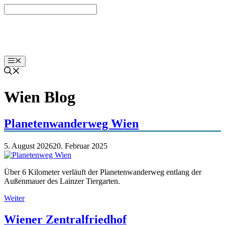
Zum
Inhalt
springen
labut.at
Menü
Wien Blog
Planetenwanderweg Wien
5. August 2026
20. Februar 2025
Über 6 Kilometer verläuft der Planetenwanderweg entlang der
Außenmauer des Lainzer Tiergarten.
Weiter
Wiener Zentralfriedhof