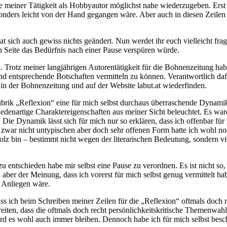
e meiner Tätigkeit als Hobbyautor möglichst nahe wiederzugeben. Erst
onders leicht von der Hand gegangen wäre. Aber auch in diesen Zeilen h
t sich auch gewiss nichts geändert. Nun werdet ihr euch vielleicht f
en Seite das Bedürfnis nach einer Pause verspüren würde.
rotz meiner langjährigen Autorentätigkeit für die Bohnenzeitung habe 
d entsprechende Botschaften vermitteln zu können. Verantwortlich da
 in der Bohnenzeitung und auf der Website labut.at wiederfinden.
Rubrik „Reflexion“ eine für mich selbst durchaus überraschende Dynami
iedenartige Charaktereigenschaften aus meiner Sicht beleuchtet. Es war
. Die Dynamik lässt sich für mich nur so erklären, dass ich offenbar 
ch zwar nicht untypischen aber doch sehr offenen Form hatte ich wohl 
tolz bin – bestimmt nicht wegen der literarischen Bedeutung, sondern 
 entschieden habe mir selbst eine Pause zu verordnen. Es ist nicht so,
er der Meinung, dass ich vorerst für mich selbst genug vermittelt ha
s Anliegen wäre.
ass ich beim Schreiben meiner Zeilen für die „Reflexion“ oftmals doc
estreiten, dass die oftmals doch recht persönlichkeitskritische Themenwah
 es wohl auch immer bleiben. Dennoch habe ich für mich selbst beschl