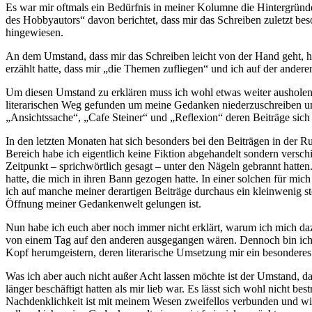
Es war mir oftmals ein Bedürfnis in meiner Kolumne die Hintergründ
des Hobbyautors“ davon berichtet, dass mir das Schreiben zuletzt bes
hingewiesen.
An dem Umstand, dass mir das Schreiben leicht von der Hand geht, ha
erzählt hatte, dass mir „die Themen zufliegen“ und ich auf der ander
Um diesen Umstand zu erklären muss ich wohl etwas weiter ausholen. T
literarischen Weg gefunden um meine Gedanken niederzuschreiben un
„Ansichtssache“, „Cafe Steiner“ und „Reflexion“ deren Beiträge sich
In den letzten Monaten hat sich besonders bei den Beiträgen in der 
Bereich habe ich eigentlich keine Fiktion abgehandelt sondern versch
Zeitpunkt – sprichwörtlich gesagt – unter den Nägeln gebrannt hatten
hatte, die mich in ihren Bann gezogen hatte. In einer solchen für mi
ich auf manche meiner derartigen Beiträge durchaus ein kleinwenig s
Öffnung meiner Gedankenwelt gelungen ist.
Nun habe ich euch aber noch immer nicht erklärt, warum ich mich dazu
von einem Tag auf den anderen ausgegangen wären. Dennoch bin ich ab
Kopf herumgeistern, deren literarische Umsetzung mir ein besondere
Was ich aber auch nicht außer Acht lassen möchte ist der Umstand, d
länger beschäftigt hatten als mir lieb war. Es lässt sich wohl nicht b
Nachdenklichkeit ist mit meinem Wesen zweifellos verbunden und wird