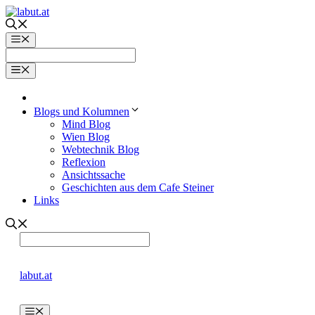
Zum
Inhalt
springen
Menü
Menü
Blogs und Kolumnen
Mind Blog
Wien Blog
Webtechnik Blog
Reflexion
Ansichtssache
Geschichten aus dem Cafe Steiner
Links
labut.at
Menü