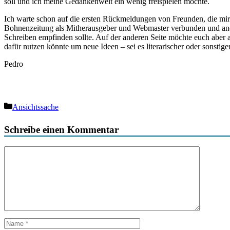
soll und ich meine Gedankenwelt ein wenig freispielen möchte.
Ich warte schon auf die ersten Rückmeldungen von Freunden, die mir n
Bohnenzeitung als Mitherausgeber und Webmaster verbunden und andere
Schreiben empfinden sollte. Auf der anderen Seite möchte euch aber a
dafür nutzen könnte um neue Ideen – sei es literarischer oder sonst
Pedro
Kategorien
Ansichtssache
Schreibe einen Kommentar
Kommentar
Name