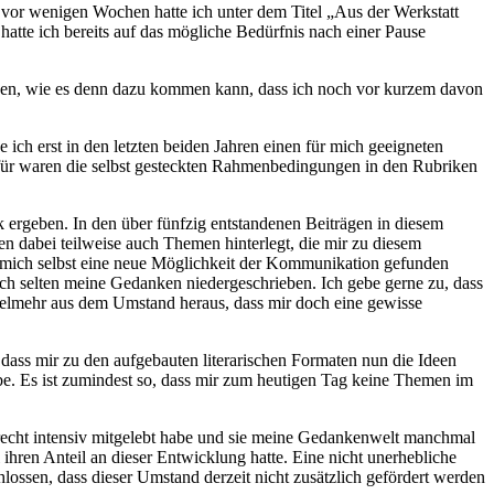
 vor wenigen Wochen hatte ich unter dem Titel „Aus der Werkstatt
atte ich bereits auf das mögliche Bedürfnis nach einer Pause
ragen, wie es denn dazu kommen kann, dass ich noch vor kurzem davon
ich erst in den letzten beiden Jahren einen für mich geeigneten
für waren die selbst gesteckten Rahmenbedingungen in den Rubriken
k ergeben. In den über fünfzig entstandenen Beiträgen in diesem
en dabei teilweise auch Themen hinterlegt, die mir zu diesem
für mich selbst eine neue Möglichkeit der Kommunikation gefunden
noch selten meine Gedanken niedergeschrieben. Ich gebe gerne zu, dass
vielmehr aus dem Umstand heraus, dass mir doch eine gewisse
 dass mir zu den aufgebauten literarischen Formaten nun die Ideen
be. Es ist zumindest so, dass mir zum heutigen Tag keine Themen im
h recht intensiv mitgelebt habe und sie meine Gedankenwelt manchmal
l ihren Anteil an dieser Entwicklung hatte. Eine nicht unerhebliche
ossen, dass dieser Umstand derzeit nicht zusätzlich gefördert werden