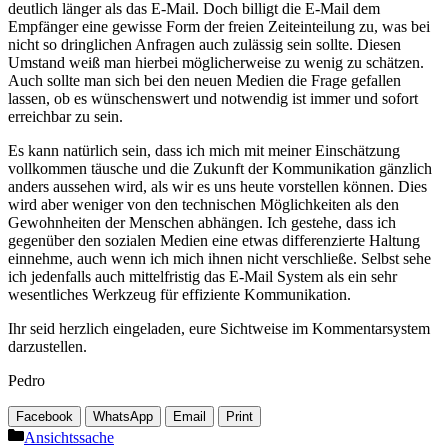
deutlich länger als das E-Mail. Doch billigt die E-Mail dem
Empfänger eine gewisse Form der freien Zeiteinteilung zu, was bei
nicht so dringlichen Anfragen auch zulässig sein sollte. Diesen
Umstand weiß man hierbei möglicherweise zu wenig zu schätzen.
Auch sollte man sich bei den neuen Medien die Frage gefallen
lassen, ob es wünschenswert und notwendig ist immer und sofort
erreichbar zu sein.
Es kann natürlich sein, dass ich mich mit meiner Einschätzung
vollkommen täusche und die Zukunft der Kommunikation gänzlich
anders aussehen wird, als wir es uns heute vorstellen können. Dies
wird aber weniger von den technischen Möglichkeiten als den
Gewohnheiten der Menschen abhängen. Ich gestehe, dass ich
gegenüber den sozialen Medien eine etwas differenzierte Haltung
einnehme, auch wenn ich mich ihnen nicht verschließe. Selbst sehe
ich jedenfalls auch mittelfristig das E-Mail System als ein sehr
wesentliches Werkzeug für effiziente Kommunikation.
Ihr seid herzlich eingeladen, eure Sichtweise im Kommentarsystem
darzustellen.
Pedro
Facebook
WhatsApp
Email
Print
Kategorien
Ansichtssache