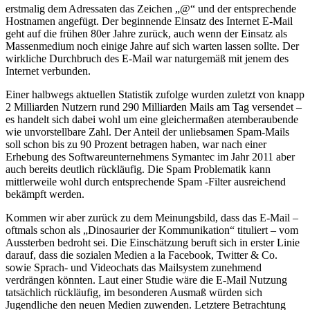
erstmalig dem Adressaten das Zeichen „@“ und der entsprechende
Hostnamen angefügt. Der beginnende Einsatz des Internet E-Mail
geht auf die frühen 80er Jahre zurück, auch wenn der Einsatz als
Massenmedium noch einige Jahre auf sich warten lassen sollte. Der
wirkliche Durchbruch des E-Mail war naturgemäß mit jenem des
Internet verbunden.
Einer halbwegs aktuellen Statistik zufolge wurden zuletzt von knapp
2 Milliarden Nutzern rund 290 Milliarden Mails am Tag versendet –
es handelt sich dabei wohl um eine gleichermaßen atemberaubende
wie unvorstellbare Zahl. Der Anteil der unliebsamen Spam-Mails
soll schon bis zu 90 Prozent betragen haben, war nach einer
Erhebung des Softwareunternehmens Symantec im Jahr 2011 aber
auch bereits deutlich rückläufig. Die Spam Problematik kann
mittlerweile wohl durch entsprechende Spam -Filter ausreichend
bekämpft werden.
Kommen wir aber zurück zu dem Meinungsbild, dass das E-Mail –
oftmals schon als „Dinosaurier der Kommunikation“ tituliert – vom
Aussterben bedroht sei. Die Einschätzung beruft sich in erster Linie
darauf, dass die sozialen Medien a la Facebook, Twitter & Co.
sowie Sprach- und Videochats das Mailsystem zunehmend
verdrängen könnten. Laut einer Studie wäre die E-Mail Nutzung
tatsächlich rückläufig, im besonderen Ausmaß würden sich
Jugendliche den neuen Medien zuwenden. Letztere Betrachtung