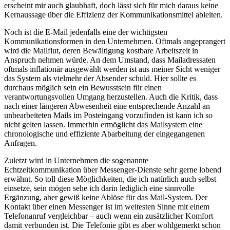
erscheint mir auch glaubhaft, doch lässt sich für mich daraus keine
Kernaussage über die Effizienz der Kommunikationsmittel ableiten.
Noch ist die E-Mail jedenfalls eine der wichtigsten
Kommunikationsformen in den Unternehmen. Oftmals angeprangert
wird die Mailflut, deren Bewältigung kostbare Arbeitszeit in
Anspruch nehmen würde. An dem Umstand, dass Mailadressaten
oftmals inflationär ausgewählt werden ist aus meiner Sicht weniger
das System als vielmehr der Absender schuld. Hier sollte es
durchaus möglich sein ein Bewusstsein für einen
verantwortungsvollen Umgang herzustellen. Auch die Kritik, dass
nach einer längeren Abwesenheit eine entsprechende Anzahl an
unbearbeiteten Mails im Posteingang vorzufinden ist kann ich so
nicht gelten lassen. Immerhin ermöglicht das Mailsystem eine
chronologische und effiziente Abarbeitung der eingegangenen
Anfragen.
Zuletzt wird in Unternehmen die sogenannte
Echtzeitkommunikation über Messenger-Dienste sehr gerne lobend
erwähnt. So toll diese Möglichkeiten, die ich natürlich auch selbst
einsetze, sein mögen sehe ich darin lediglich eine sinnvolle
Ergänzung, aber gewiß keine Ablöse für das Mail-System. Der
Kontakt über einen Messenger ist im weitesten Sinne mit einem
Telefonanruf vergleichbar – auch wenn ein zusätzlicher Komfort
damit verbunden ist. Die Telefonie gibt es aber wohlgemerkt schon