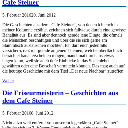
Cafe Steiner
5. Februar 2016
20. Juni 2012
Die Geschichten aus dem „Cafe Steiner“, von denen ich euch in
meiner Kolumne erzähle, zeichnen sich fallweise durch eine gewisse
Banalität aus. Es sind aber dennoch gerade jene Dinge, die oftmals
die Menschen beschäftigen und über die sie sich gerne am
Stammtisch austauschen möchten. Ich darf euch jedenfalls
versichern, daß mir gerade an jenen Themen, welche oberflächlich
betrachtet banal erscheinen mögen, manchmal durchaus etwas
liegen kann, weil sie auch tiefe Einblicke in das Seelenleben
gewähren oder eine Botschaft vermitteln können. Das mag auch auf
die heutige Geschichte mit dem Titel „Der neue Nachbar“ zutreffen.
Weiter
Die Friseurmeisterin – Geschichten aus
dem Cafe Steiner
5. Februar 2016
8. Juni 2012
Nicht allzu weit entfernt von unserem legendären „Cafe Steiner“
befindet sich im 2. Wiener Gemeindebezirk in einer wenig