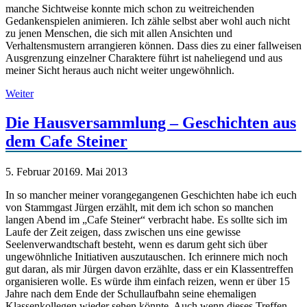
manche Sichtweise konnte mich schon zu weitreichenden
Gedankenspielen animieren. Ich zähle selbst aber wohl auch nicht
zu jenen Menschen, die sich mit allen Ansichten und
Verhaltensmustern arrangieren können. Dass dies zu einer fallweisen
Ausgrenzung einzelner Charaktere führt ist naheliegend und aus
meiner Sicht heraus auch nicht weiter ungewöhnlich.
Weiter
Die Hausversammlung – Geschichten aus
dem Cafe Steiner
5. Februar 2016
9. Mai 2013
In so mancher meiner vorangegangenen Geschichten habe ich euch
von Stammgast Jürgen erzählt, mit dem ich schon so manchen
langen Abend im „Cafe Steiner“ verbracht habe. Es sollte sich im
Laufe der Zeit zeigen, dass zwischen uns eine gewisse
Seelenverwandtschaft besteht, wenn es darum geht sich über
ungewöhnliche Initiativen auszutauschen. Ich erinnere mich noch
gut daran, als mir Jürgen davon erzählte, dass er ein Klassentreffen
organisieren wolle. Es würde ihm einfach reizen, wenn er über 15
Jahre nach dem Ende der Schullaufbahn seine ehemaligen
Klassenkollegen wieder sehen könnte. Auch wenn dieses Treffen