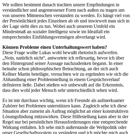
Wir sollten bestimmt danach trachten unsere Empfindungen in
verständlicher und angemessener Form nach außen zu tragen um
von unseren Mitmenschen verstanden zu werden. Es hängt viel von
der Persönlichkeit jedes Einzelnen ab ob und inwieweit man sich in
der Lage sieht dies zu tun. Wobei auch unserem Umfeld ein
Mindestmaß an sozialer Intelligenz sowie im Idealfall ein
entsprechendes Einfühlungsvermögen abverlangt wird.
Können Probleme einen Unterhaltungswert haben?
Diese Frage wollte Lukas wohl bewußt rhetorisch aufwerfen.
„Nein, natürlich nicht“, antwortete ich reflexartig, bevor ich über
den Hintergrund seiner Aussage nachzudenken begann. In einer
beinahe schon philosophischen Betrachtung, an der sich auch
Kellner Martin beteiligte, versuchten wir zu ergründen wie sich die
Abhandlung einer Problemstellung in einem Gesprächsverlauf
definieren ließe. Dabei stießen wir unbewußt auf die Erkenntnis,
dass dies wohl jeder Mensch sehr unterschiedlich sehen wird.
Es ist mir durchaus wichtig, wenn ich Freunde als aufmerksamer
Zuhörer bei Problemen unterstützen kann. Zugleich sehe ich diese
Situation aber zumeist als Auftrag möglichst an einer konstruktiven
Lösungsfindung mitzuwirken. Diese Hilfestellung kann aber in der
Regel nur bei persönlichen Herausforderungen eine entsprechende
Wirkung entfalten. Ich sehe mich außerstande die Weltpolitik oder
unser Gesellschaftssystem zu verändern und ich möchte mich auch