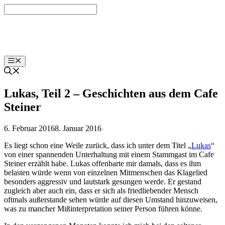
Zum
Inhalt
springen
labut.at
Menü
Lukas, Teil 2 – Geschichten aus dem Cafe
Steiner
6. Februar 2016
8. Januar 2016
Es liegt schon eine Weile zurück, dass ich unter dem Titel „
Lukas
“
von einer spannenden Unterhaltung mit einem Stammgast im Cafe
Steiner erzählt habe. Lukas offenbarte mir damals, dass es ihm
belasten würde wenn von einzelnen Mitmenschen das Klagelied
besonders aggressiv und lautstark gesungen werde. Er gestand
zugleich aber auch ein, dass er sich als friedliebender Mensch
oftmals außerstande sehen würde auf diesen Umstand hinzuweisen,
was zu mancher Mißinterpretation seiner Person führen könne.