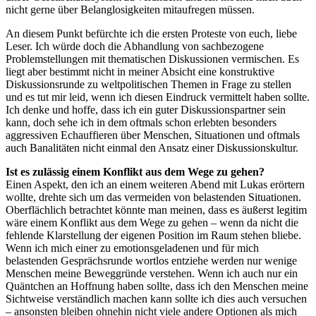
nicht gerne über Belanglosigkeiten mitaufregen müssen.
An diesem Punkt befürchte ich die ersten Proteste von euch, liebe
Leser. Ich würde doch die Abhandlung von sachbezogene
Problemstellungen mit thematischen Diskussionen vermischen. Es
liegt aber bestimmt nicht in meiner Absicht eine konstruktive
Diskussionsrunde zu weltpolitischen Themen in Frage zu stellen
und es tut mir leid, wenn ich diesen Eindruck vermittelt haben sollte.
Ich denke und hoffe, dass ich ein guter Diskussionspartner sein
kann, doch sehe ich in dem oftmals schon erlebten besonders
aggressiven Echauffieren über Menschen, Situationen und oftmals
auch Banalitäten nicht einmal den Ansatz einer Diskussionskultur.
Ist es zulässig einem Konflikt aus dem Wege zu gehen?
Einen Aspekt, den ich an einem weiteren Abend mit Lukas erörtern
wollte, drehte sich um das vermeiden von belastenden Situationen.
Oberflächlich betrachtet könnte man meinen, dass es äußerst legitim
wäre einem Konflikt aus dem Wege zu gehen – wenn da nicht die
fehlende Klarstellung der eigenen Position im Raum stehen bliebe.
Wenn ich mich einer zu emotionsgeladenen und für mich
belastenden Gesprächsrunde wortlos entziehe werden nur wenige
Menschen meine Beweggründe verstehen. Wenn ich auch nur ein
Quäntchen an Hoffnung haben sollte, dass ich den Menschen meine
Sichtweise verständlich machen kann sollte ich dies auch versuchen
– ansonsten bleiben ohnehin nicht viele andere Optionen als mich