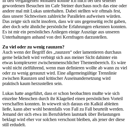
In den vergangenen Monaten konnte ich mich bei den seltener
gewordenen Besuchen im Cafe Steiner durchaus noch das eine oder
andere mal mit Lukas unterhalten. Dabei stellten wir oftmals fest,
dass unsere Sichtweisen zahlreiche Parallelen aufweisen würden.
Das zeigte sich nicht insofern, dass wir uns gegenseitig recht gaben,
aber doch sehr ähnliche persönliche Erfahrungen erkennen konnten.
Es ist mir ein persönliches Anliegen einige Auszüge aus unseren
Unterhaltungen anhand von drei Kernfragen darzustellen.
Zu viel oder zu wenig raunzen?
Auch wenn der Begriff des „raunzen“ oder lamentieren durchaus
gerne belächelt wird verbirgt sich aus meiner Sicht dahinter ein
etwas komplexerer zwischenmenschlicher Themenbereich. Es wäre
wohl nicht zielführend, wenn man definieren wollte ab wann zu viel
oder zu wenig geraunzt wird. Eine allgemeingültige Trennlinie
zwischen Raunzen und kritischer Auseinandersetzung wird
praktisch kaum herzustellen sein.
Lukas hatte angeführt, dass er schon beobachten mußte wie sich
einzelne Menschen durch ihr Klagelied einen persönlichen Vorteil
verschaffen konnten. In wieweit sich daraus ein Kalkül ableiten
ließe, kann aber wohl bestenfalls von Fall zu Fall beurteilt werden.
Jemand der sich etwa im Berufsleben lautstark über Belastungen
beklagt wird eher vor solchen verschont bleiben, als jener der diese
still erdudelt.