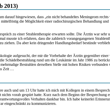
b 2013)
darauf hingewiesen, dass „ein nicht behandeltes Meningeom rechts v
mittelfristig die Möglichkeit einer radiochirurgischen Behandlung und te
präch zu einer Strahlentherapie erwarten sollte. Die Ärztin war sehr
mal musste ich erfahren, dass die zahlreich vorangegangenen Strahlenth
 zu ziehen. Da aber kein dringender Handlungsbedarf bestünde verblieb
ogie aufgesucht, der mir die Vorbehalte der Ärztin gegenüber einer we
e Schädelbestrahlung rund um die Leukämie im Jahr 1986 zu berücksi
s mehrmalige Bestrahlen derselben Stelle mit hohen Risiken verbunden
as Zeit …
ere auch und um 13 Uhr hatte ich mich mit Kollegen in einem Besprech
t nichts vorab gespürt hatte. Kurz nach dem Beginn der Besprechung erl
erantwortungsvolles Verhalten dankbar bin. Ich habe keinerlei Erinneru
 war eingeschränkt zu kommunizieren.