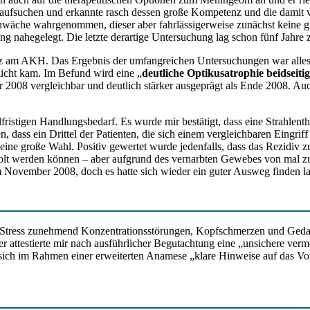
g aufsuchen und erkannte rasch dessen große Kompetenz und die damit
chwäche wahrgenommen, dieser aber fahrlässigerweise zunächst keine 
 nahegelegt. Die letzte derartige Untersuchung lag schon fünf Jahre 
am AKH. Das Ergebnis der umfangreichen Untersuchungen war alles an
licht kam. Im Befund wird eine „
deutliche Optikusatrophie beidseitig
ahr 2008 vergleichbar und deutlich stärker ausgeprägt als Ende 2008. 
fristigen Handlungsbedarf. Es wurde mir bestätigt, dass eine Strahlent
, dass ein Drittel der Patienten, die sich einem vergleichbaren Eingr
eine große Wahl. Positiv gewertet wurde jedenfalls, dass das Rezidiv z
lt werden können – aber aufgrund des vernarbten Gewebes von mal zu m
m November 2008, doch es hatte sich wieder ein guter Ausweg finden la
der Stress zunehmend Konzentrationsstörungen, Kopfschmerzen und Geda
r attestierte mir nach ausführlicher Begutachtung eine „unsichere ver
 sich im Rahmen einer erweiterten Anamese „klare Hinweise auf das Vo