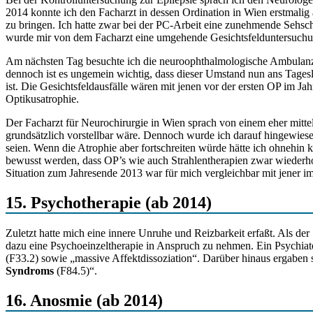
2014 konnte ich den Facharzt in dessen Ordination in Wien erstmali
zu bringen. Ich hatte zwar bei der PC-Arbeit eine zunehmende Sehs
wurde mir von dem Facharzt eine umgehende Gesichtsfelduntersuchung
Am nächsten Tag besuchte ich die neuroophthalmologische Ambulanz 
dennoch ist es ungemein wichtig, dass dieser Umstand nun ans Tages
ist. Die Gesichtsfeldausfälle wären mit jenen vor der ersten OP im J
Optikusatrophie.
Der Facharzt für Neurochirurgie in Wien sprach von einem eher mittel
grundsätzlich vorstellbar wäre. Dennoch wurde ich darauf hingewiesen
seien. Wenn die Atrophie aber fortschreiten würde hätte ich ohnehin k
bewusst werden, dass OP’s wie auch Strahlentherapien zwar wiederho
Situation zum Jahresende 2013 war für mich vergleichbar mit jener i
15. Psychotherapie (ab 2014)
Zuletzt hatte mich eine innere Unruhe und Reizbarkeit erfaßt. Als 
dazu eine Psychoeinzeltherapie in Anspruch zu nehmen. Ein Psychiate
(F33.2) sowie „massive Affektdissoziation“. Darüber hinaus ergaben
Syndroms
(F84.5)“.
16. Anosmie (ab 2014)