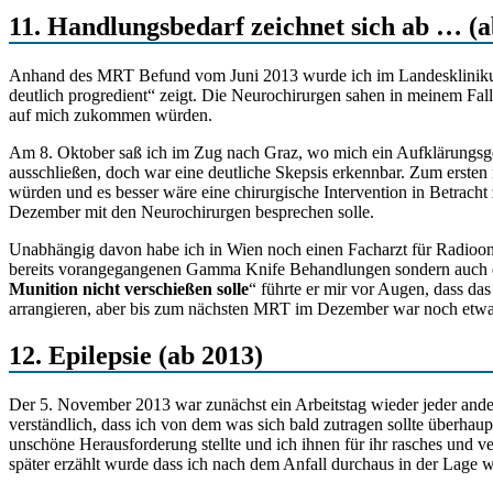
11. Handlungsbedarf zeichnet sich ab … (a
Anhand des MRT Befund vom Juni 2013 wurde ich im Landesklinikum 
deutlich progredient“ zeigt. Die Neurochirurgen sahen in meinem Fall 
auf mich zukommen würden.
Am 8. Oktober saß ich im Zug nach Graz, wo mich ein Aufklärungsges
ausschließen, doch war eine deutliche Skepsis erkennbar. Zum ersten 
würden und es besser wäre eine chirurgische Intervention in Betracht
Dezember mit den Neurochirurgen besprechen solle.
Unabhängig davon habe ich in Wien noch einen Facharzt für Radioonkol
bereits vorangegangenen Gamma Knife Behandlungen sondern auch di
Munition nicht verschießen solle
“ führte er mir vor Augen, dass da
arrangieren, aber bis zum nächsten MRT im Dezember war noch etw
12. Epilepsie (ab 2013)
Der 5. November 2013 war zunächst ein Arbeitstag wieder jeder and
verständlich, dass ich von dem was sich bald zutragen sollte überhaup
unschöne Herausforderung stellte und ich ihnen für ihr rasches und v
später erzählt wurde dass ich nach dem Anfall durchaus in der Lage