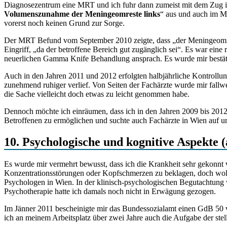
Diagnosezentrum eine MRT und ich fuhr dann zumeist mit dem Zug i
Volumenszunahme der Meningeomreste links
“ aus und auch im Mä
vorerst noch keinen Grund zur Sorge.
Der MRT Befund vom September 2010 zeigte, dass „der Meningeomrest
Eingriff, „da der betroffene Bereich gut zugänglich sei“. Es war eine
neuerlichen Gamma Knife Behandlung ansprach. Es wurde mir bestäti
Auch in den Jahren 2011 und 2012 erfolgten halbjährliche Kontroll
zunehmend ruhiger verlief. Von Seiten der Fachärzte wurde mir fallwei
die Sache vielleicht doch etwas zu leicht genommen habe.
Dennoch möchte ich einräumen, dass ich in den Jahren 2009 bis 2012 n
Betroffenen zu ermöglichen und suchte auch Fachärzte in Wien auf u
10. Psychologische und kognitive Aspekte (
Es wurde mir vermehrt bewusst, dass ich die Krankheit sehr gekonnt 
Konzentrationsstörungen oder Kopfschmerzen zu beklagen, doch woll
Psychologen in Wien. In der klinisch-psychologischen Begutachtung 
Psychotherapie hatte ich damals noch nicht in Erwägung gezogen.
Im Jänner 2011 bescheinigte mir das Bundessozialamt einen GdB 50 
ich an meinem Arbeitsplatz über zwei Jahre auch die Aufgabe der s