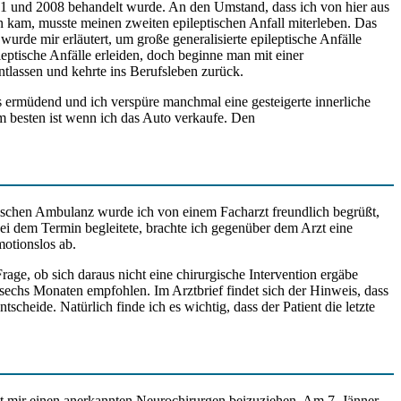
001 und 2008 behandelt wurde. An den Umstand, dass ich von hier aus
n kam, musste meinen zweiten epileptischen Anfall miterleben. Das
 wurde mir erläutert, um große generalisierte epileptische Anfälle
ptische Anfälle erleiden, doch beginne man mit einer
tlassen und kehrte ins Berufsleben zurück.
s ermüdend und ich verspüre manchmal eine gesteigerte innerliche
m besten ist wenn ich das Auto verkaufe. Den
schen Ambulanz wurde ich von einem Facharzt freundlich begrüßt,
i dem Termin begleitete, brachte ich gegenüber dem Arzt eine
motionslos ab.
age, ob sich daraus nicht eine chirurgische Intervention ergäbe
sechs Monaten empfohlen. Im Arztbrief findet sich der Hinweis, dass
heide. Natürlich finde ich es wichtig, dass der Patient die letzte
t mir einen anerkannten Neurochirurgen beizuziehen. Am 7. Jänner