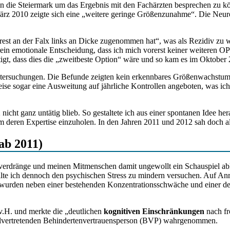
n die Steiermark um das Ergebnis mit den Fachärzten besprechen zu 
rz 2010 zeigte sich eine „weitere geringe Größenzunahme“. Die Neuroc
 an der Falx links an Dicke zugenommen hat“, was als Rezidiv zu we
 rein emotionale Entscheidung, dass ich mich vorerst keiner weiteren OP
gt, dass dies die „zweitbeste Option“ wäre und so kam es im Oktober
untersuchungen. Die Befunde zeigten kein erkennbares Größenwachstum
se sogar eine Ausweitung auf jährliche Kontrollen angeboten, was ich abe
icht ganz untätig blieb. So gestaltete ich aus einer spontanen Idee he
m deren Expertise einzuholen. In den Jahren 2011 und 2012 sah doch a
ab 2011)
verdränge und meinen Mitmenschen damit ungewollt ein Schauspiel ablief
te ich dennoch den psychischen Stress zu mindern versuchen. Auf Anr
wurden neben einer bestehenden Konzentrationsschwäche und einer depr
v.H. und merkte die „deutlichen
kognitiven Einschränkungen
nach fr
tellvertretenden Behindertenvertrauensperson (BVP) wahrgenommen.