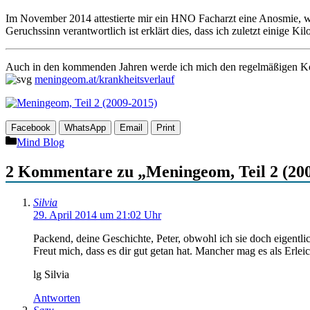
Im November 2014 attestierte mir ein HNO Facharzt eine Anosmie, w
Geruchssinn verantwortlich ist erklärt dies, dass ich zuletzt einige
Auch in den kommenden Jahren werde ich mich den regelmäßigen Kont
meningeom.at/krankheitsverlauf
Facebook
WhatsApp
Email
Print
Kategorien
Mind Blog
2 Kommentare zu „Meningeom, Teil 2 (20
Silvia
29. April 2014 um 21:02 Uhr
Packend, deine Geschichte, Peter, obwohl ich sie doch eigentli
Freut mich, dass es dir gut getan hat. Mancher mag es als Erle
lg Silvia
Antworten