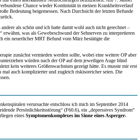
 verbundene Chance wieder Kontiniutät in meinen Krankheitsverlauf
große Bedeutung beigemessen. Nach Durchsicht der letzten Befunde
zurück.
dere als schön und ich hatte damit wohl auch nicht gerechnet –
“ erwähnt, was als Gewebeschwund der Sehnerven zu interpretieren
Auch ein neuerlicher MRT Befund vom März bestätigte die
herapie zunächst vermieden werden sollte, wobei eine weitere OP aber
iff unterziehen würden nach der OP auf dem jeweiligen Auge blind
uletzt kein weiteres Größenwachstum gezeigt hätte. Es musste mir erst
al auch komplizierter und zugleich riskisoreicher seien. Die
ssen.
nkenspiralen verursachte entschloss ich mich im September 2014
meidende Persönlichkeitsstörung“ (F60.6), ein „depressives Syndrom“
rliegen eines
Symptomenkomplexes im Sinne eines Asperger-