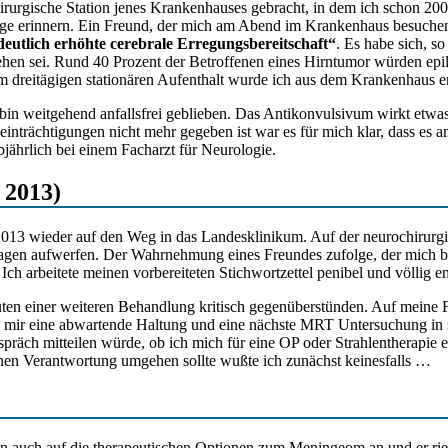
hirurgische Station jenes Krankenhauses gebracht, in dem ich schon 2
 vage erinnern. Ein Freund, der mich am Abend im Krankenhaus besuche
deutlich erhöhte cerebrale Erregungsbereitschaft“
. Es habe sich, so
n sei. Rund 40 Prozent der Betroffenen eines Hirntumor würden epile
 dreitägigen stationären Aufenthalt wurde ich aus dem Krankenhaus en
bin weitgehend anfallsfrei geblieben. Das Antikonvulsivum wirkt etwa
inträchtigungen nicht mehr gegeben ist war es für mich klar, dass es a
jährlich bei einem Facharzt für Neurologie.
 2013)
13 wieder auf den Weg in das Landesklinikum. Auf der neurochirurgi
Fragen aufwerfen. Der Wahrnehmung eines Freundes zufolge, der mich be
 Ich arbeitete meinen vorbereiteten Stichwortzettel penibel und völlig e
uten einer weiteren Behandlung kritisch gegenüberstünden. Auf meine Fr
rde mir eine abwartende Haltung und eine nächste MRT Untersuchung in 
h mitteilen würde, ob ich mich für eine OP oder Strahlentherapie entsc
enen Verantwortung umgehen sollte wußte ich zunächst keinesfalls …
en auch auf die therapeutischen Optionen zum Meningeom an und er rie