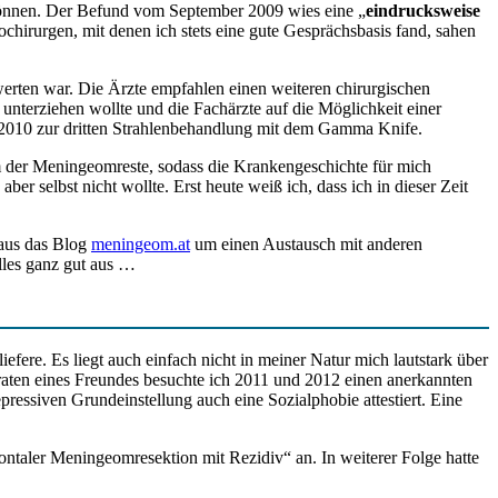
können. Der Befund vom September 2009 wies eine „
eindrucksweise
hirurgen, mit denen ich stets eine gute Gesprächsbasis fand, sahen
rten war. Die Ärzte empfahlen einen weiteren chirurgischen
 unterziehen wollte und die Fachärzte auf die Möglichkeit einer
 2010 zur dritten Strahlenbehandlung mit dem Gamma Knife.
 der Meningeomreste, sodass die Krankengeschichte für mich
r selbst nicht wollte. Erst heute weiß ich, dass ich in dieser Zeit
raus das Blog
meningeom.at
um einen Austausch mit anderen
lles ganz gut aus …
ere. Es liegt auch einfach nicht in meiner Natur mich lautstark über
aten eines Freundes besuchte ich 2011 und 2012 einen anerkannten
essiven Grundeinstellung auch eine Sozialphobie attestiert. Eine
ontaler Meningeomresektion mit Rezidiv“ an. In weiterer Folge hatte