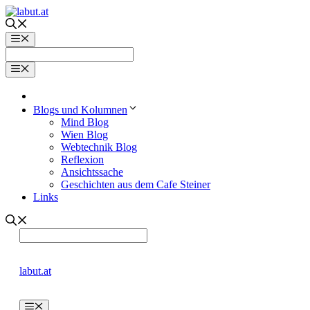
Zum
Inhalt
springen
Menü
Menü
Blogs und Kolumnen
Mind Blog
Wien Blog
Webtechnik Blog
Reflexion
Ansichtssache
Geschichten aus dem Cafe Steiner
Links
labut.at
Menü