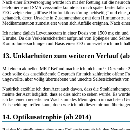
Nach einer Erstversorgung wurde ich mit der Rettung auf die neuroc
telefonierte und SMS verssandte konnte ich mich später bestenfalls
EEG zeigte eine „diffuse Hirnfunktionsstörung beidseitig“ und eine „
gehandelt, deren Ursache in Zusammenhang mit dem Hirntumor zu sehe
Medikamentation zumeist erst wenn sich Anfälle ereignen. Nach einem
Ich nehme täglich Levetiracetam in einer Dosis von 1500 mg ein und 
Unruhe. Da die Verkehrssicherheit aufgrund von Epilepsie und Sehbee
Kontrolluntersuchungen auf Basis eines EEG unterziehe ich mich halb
13. Unklarheiten zum weiteren Verlauf (ab
Mit einem aktuellen MRT Befund machte ich mich am 9. Dezember 20
doch sollte das anschließende Gespräch für mich zahlreiche offene 
ungewollte, aber völlig übertriebene und unechte Selbstsicherheit vor.
Natürlich erzählte ich dem Arzt auch davon, dass die Strahlentherape
meinte der Arzt lediglich, dass er dies nicht so sehen würde. Es wu
ich bei einem neuerlichen Wachstum des Meningeom im nächsten Gespräc
Entscheidung treffen kann, doch wie ich mit dieser mir nun übertrag
14. Optikusatrophie (ab 2014)
Bei der Kontrolluntersuchung zur Epilepsie sprach ich den Neurolog