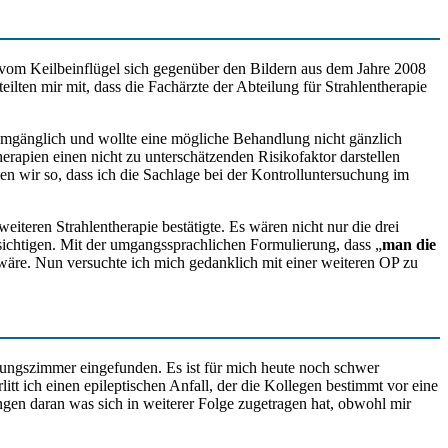
om Keilbeinflügel sich gegenüber den Bildern aus dem Jahre 2008
ilten mir mit, dass die Fachärzte der Abteilung für Strahlentherapie
 umgänglich und wollte eine mögliche Behandlung nicht gänzlich
erapien einen nicht zu unterschätzenden Risikofaktor darstellen
en wir so, dass ich die Sachlage bei der Kontrolluntersuchung im
iteren Strahlentherapie bestätigte. Es wären nicht nur die drei
chtigen. Mit der umgangssprachlichen Formulierung, dass „
man die
 wäre. Nun versuchte ich mich gedanklich mit einer weiteren OP zu
ungszimmer eingefunden. Es ist für mich heute noch schwer
itt ich einen epileptischen Anfall, der die Kollegen bestimmt vor eine
ngen daran was sich in weiterer Folge zugetragen hat, obwohl mir