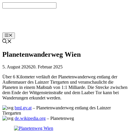
Zum
Inhalt
springen
labut.at
Menü
Planetenwanderweg Wien
5. August 2026
20. Februar 2025
Über 6 Kilometer verläuft der Planetenwanderweg entlang der
Außenmauer des Lainzer Tiergarten und veranschaulicht die
Planeten in einem Maßstab von 1:1 Milliarde. Die Strecke zwischen
dem Ende der Wittgensteinstraße und dem Laaber Tor kann bei
Wanderungen erkundet werden.
bml.gv.at
– Planetenwanderweg entlang des Lainzer
Tiergarten
de.wikipedia.org
– Planetenweg