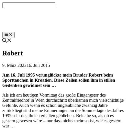
Zum
Inhalt
springen
labut.at
Menü
Robert
9. März 2022
16. Juli 2015
Am 16. Juli 1995 verunglückte mein Bruder Robert beim
Sporttauchen in Kroatien. Diese Zeilen sollen ihm in stillen
Gedenken gewidmet sein …
Als ich am heutigen Vormittag das große Eingangstor des
Zentralfriedhof in Wien durchschritt überkamen mich vielschichtige
Gefühle. Auch wenn es schon unglaubliche zwanzig Jahre
zurückliegt sind meine Erinnerungen an die Sommertage des Jahres
1995 sehr detailreich erhalten geblieben. Beinahe so, als ob es
gestern gewesen wäre – nur dass nichts mehr so ist, wie es gestern
war …