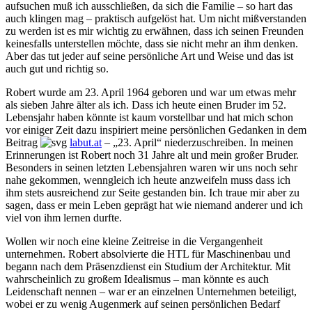
aufsuchen muß ich ausschließen, da sich die Familie – so hart das
auch klingen mag – praktisch aufgelöst hat. Um nicht mißverstanden
zu werden ist es mir wichtig zu erwähnen, dass ich seinen Freunden
keinesfalls unterstellen möchte, dass sie nicht mehr an ihm denken.
Aber das tut jeder auf seine persönliche Art und Weise und das ist
auch gut und richtig so.
Robert wurde am 23. April 1964 geboren und war um etwas mehr
als sieben Jahre älter als ich. Dass ich heute einen Bruder im 52.
Lebensjahr haben könnte ist kaum vorstellbar und hat mich schon
vor einiger Zeit dazu inspiriert meine persönlichen Gedanken in dem
Beitrag
labut.at
– „23. April“ niederzuschreiben. In meinen
Erinnerungen ist Robert noch 31 Jahre alt und mein großer Bruder.
Besonders in seinen letzten Lebensjahren waren wir uns noch sehr
nahe gekommen, wenngleich ich heute anzweifeln muss dass ich
ihm stets ausreichend zur Seite gestanden bin. Ich traue mir aber zu
sagen, dass er mein Leben geprägt hat wie niemand anderer und ich
viel von ihm lernen durfte.
Wollen wir noch eine kleine Zeitreise in die Vergangenheit
unternehmen. Robert absolvierte die HTL für Maschinenbau und
begann nach dem Präsenzdienst ein Studium der Architektur. Mit
wahrscheinlich zu großem Idealismus – man könnte es auch
Leidenschaft nennen – war er an einzelnen Unternehmen beteiligt,
wobei er zu wenig Augenmerk auf seinen persönlichen Bedarf