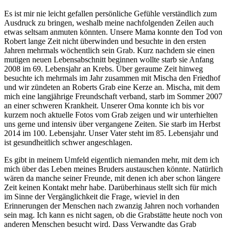
Es ist mir nie leicht gefallen persönliche Gefühle verständlich zum
Ausdruck zu bringen, weshalb meine nachfolgenden Zeilen auch
etwas seltsam anmuten könnten. Unsere Mama konnte den Tod von
Robert lange Zeit nicht überwinden und besuchte in den ersten
Jahren mehrmals wöchentlich sein Grab. Kurz nachdem sie einen
mutigen neuen Lebensabschnitt beginnen wollte starb sie Anfang
2008 im 69. Lebensjahr an Krebs. Über geraume Zeit hinweg
besuchte ich mehrmals im Jahr zusammen mit Mischa den Friedhof
und wir zündeten an Roberts Grab eine Kerze an. Mischa, mit dem
mich eine langjährige Freundschaft verband, starb im Sommer 2007
an einer schweren Krankheit. Unserer Oma konnte ich bis vor
kurzem noch aktuelle Fotos vom Grab zeigen und wir unterhielten
uns gerne und intensiv über vergangene Zeiten. Sie starb im Herbst
2014 im 100. Lebensjahr. Unser Vater steht im 85. Lebensjahr und
ist gesundheitlich schwer angeschlagen.
Es gibt in meinem Umfeld eigentlich niemanden mehr, mit dem ich
mich über das Leben meines Bruders austauschen könnte. Natürlich
wären da manche seiner Freunde, mit denen ich aber schon längere
Zeit keinen Kontakt mehr habe. Darüberhinaus stellt sich für mich
im Sinne der Vergänglichkeit die Frage, wieviel in den
Erinnerungen der Menschen nach zwanzig Jahren noch vorhanden
sein mag. Ich kann es nicht sagen, ob die Grabstätte heute noch von
anderen Menschen besucht wird. Dass Verwandte das Grab